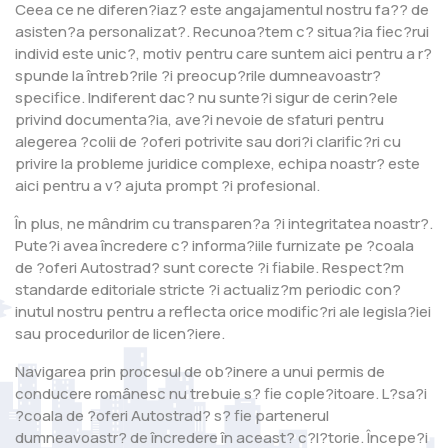
Ceea ce ne diferen?iaz? este angajamentul nostru fa?? de
asisten?a personalizat?. Recunoa?tem c? situa?ia fiec?rui
individ este unic?, motiv pentru care suntem aici pentru a r?
spunde la întreb?rile ?i preocup?rile dumneavoastr?
specifice. Indiferent dac? nu sunte?i sigur de cerin?ele
privind documenta?ia, ave?i nevoie de sfaturi pentru
alegerea ?colii de ?oferi potrivite sau dori?i clarific?ri cu
privire la probleme juridice complexe, echipa noastr? este
aici pentru a v? ajuta prompt ?i profesional.
În plus, ne mândrim cu transparen?a ?i integritatea noastr?.
Pute?i avea încredere c? informa?iile furnizate pe ?coala
de ?oferi Autostrad? sunt corecte ?i fiabile. Respect?m
standarde editoriale stricte ?i actualiz?m periodic con?
inutul nostru pentru a reflecta orice modific?ri ale legisla?iei
sau procedurilor de licen?iere.
Navigarea prin procesul de ob?inere a unui permis de
conducere românesc nu trebuie s? fie cople?itoare. L?sa?i
?coala de ?oferi Autostrad? s? fie partenerul
dumneavoastr? de încredere în aceast? c?l?torie. Începe?i