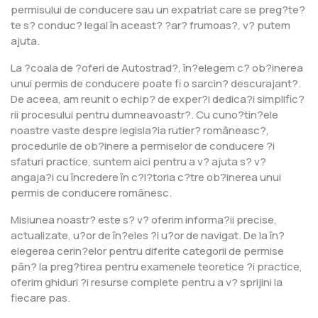
permisului de conducere sau un expatriat care se preg?te?
te s? conduc? legal în aceast? ?ar? frumoas?, v? putem
ajuta.
La ?coala de ?oferi de Autostrad?, în?elegem c? ob?inerea
unui permis de conducere poate fi o sarcin? descurajant?.
De aceea, am reunit o echip? de exper?i dedica?i simplific?
rii procesului pentru dumneavoastr?. Cu cuno?tin?ele
noastre vaste despre legisla?ia rutier? româneasc?,
procedurile de ob?inere a permiselor de conducere ?i
sfaturi practice, suntem aici pentru a v? ajuta s? v?
angaja?i cu încredere în c?l?toria c?tre ob?inerea unui
permis de conducere românesc.
Misiunea noastr? este s? v? oferim informa?ii precise,
actualizate, u?or de în?eles ?i u?or de navigat. De la în?
elegerea cerin?elor pentru diferite categorii de permise
pân? la preg?tirea pentru examenele teoretice ?i practice,
oferim ghiduri ?i resurse complete pentru a v? sprijini la
fiecare pas.