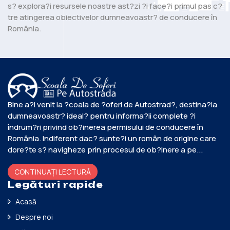
s? explora?i resursele noastre ast?zi ?i face?i primul pas c?
tre atingerea obiectivelor dumneavoastr? de conducere în
România.
Bine a?i venit la ?coala de ?oferi de Autostrad?, destina?ia
dumneavoastr? ideal? pentru informa?ii complete ?i
îndrum?ri privind ob?inerea permisului de conducere în
România. Indiferent dac? sunte?i un român de origine care
dore?te s? navigheze prin procesul de ob?inere a pe...
CONTINUAȚI LECTURĂ
Legături rapide
Acasă
Despre noi